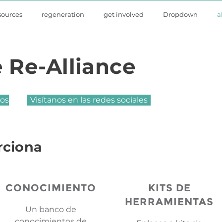
sources
regeneration
get involved
Dropdown
a
e Re-Alliance
ios
Visítanos en las redes sociales
rciona
CONOCIMIENTO
KITS DE
HERRAMIENTAS
Un banco de
conocimientos de