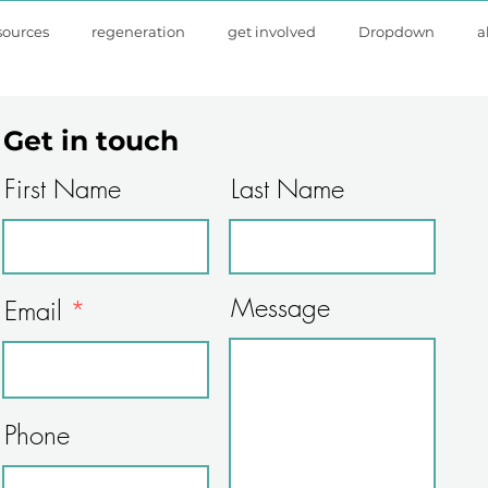
sources
regeneration
get involved
Dropdown
a
Get in touch
First Name
Last Name
Message
Email
Phone