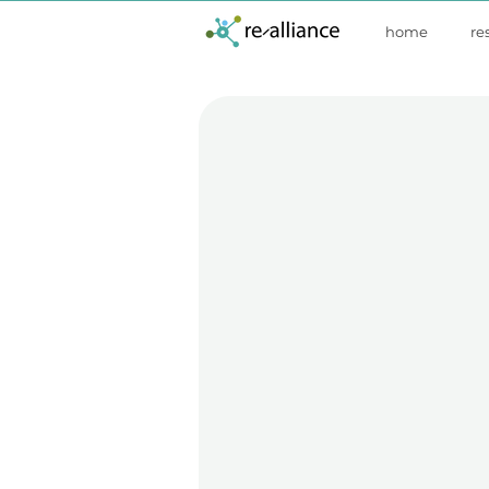
home
re