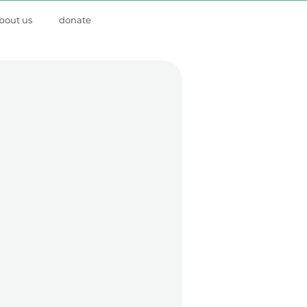
bout us
donate