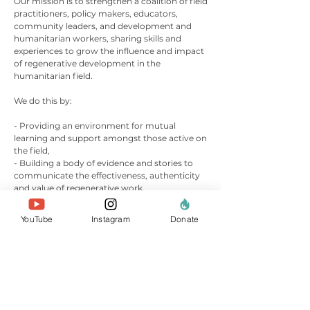
Our mission is to strengthen a coalition of field
practitioners, policy makers, educators,
community leaders, and development and
humanitarian workers, sharing skills and
experiences to grow the influence and impact
of regenerative development in the
humanitarian field.
We do this by:
-
Providing an environment for mutual
learning and support amongst those active on
the field,
- Building a body of evidence and stories to
communicate the effectiveness, authenticity
and value of regenerative work,
- Leveraging support and funding from large
relief organisations toward regenerative
YouTube
Instagram
Donate
groups and practices, and,
- Focussing on the intersections between
disaster and displacement, sustainable and
innovative community-led regeneration.
Our working principles include: