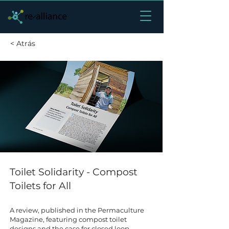
< Atrás
Toilet Solidarity - Compost
Toilets for All
A review, published in the Permaculture
Magazine, featuring compost toilet
designs and the case for closed loop