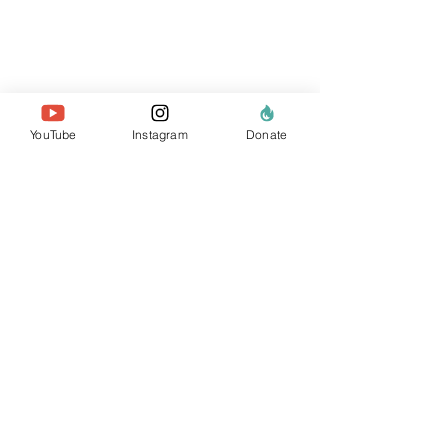
YouTube
Instagram
Donate
sobre nosotros
el equipo
nuestros miembros
Contáctenos
buscar sitio web
políticas e informes
privacidad de datos
Donar