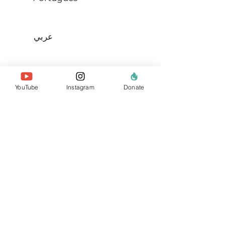
عربي
Swahili
YouTube
Instagram
Donate
Français
sobre nosotros
el equipo
nuestros miembros
Contáctenos
buscar sitio web
políticas e informes
privacidad de datos