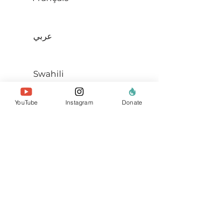
عربي
Swahili
YouTube
Instagram
Donate
à propos de nous
l'équipe
nos membres
Contactez-nous
rechercher un site
Web
politiques et