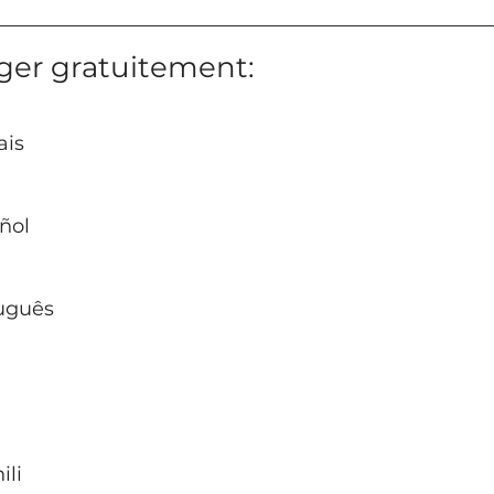
ger gratuitement:
ais
ñol
uguês
ili