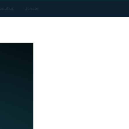
bout us
donate