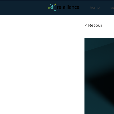
home
re
< Retour