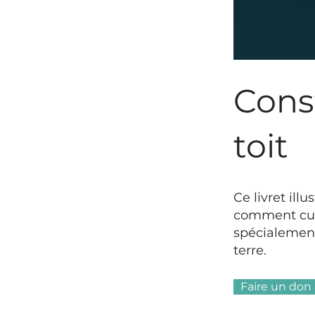
Const
toit
Ce livret ill
comment culti
spécialement
terre.
Faire un don 