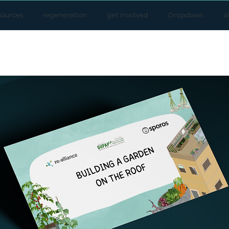
sources
regeneration
get involved
Dropdown
a