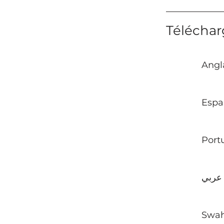
Téléchar
Angl
Espa
Port
عربي
Swah