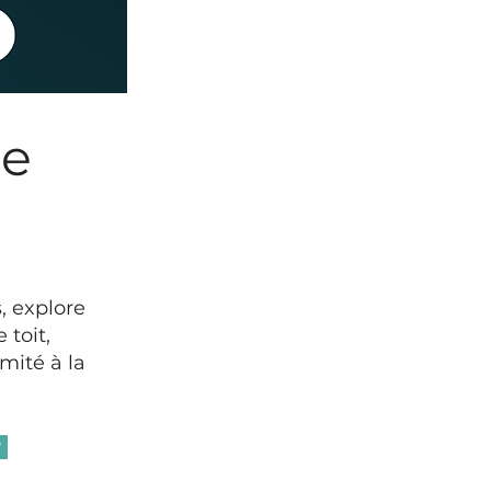
le
, explore
 toit,
mité à la
r