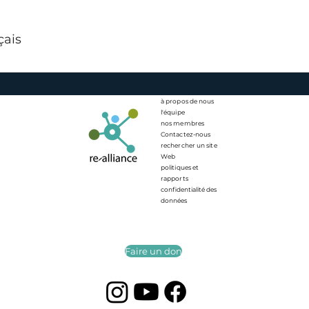
çais
à propos de nous
l'équipe
nos membres
Contactez-nous
rechercher un site
Web
politiques et
rapports
confidentialité des
données
Faire un don