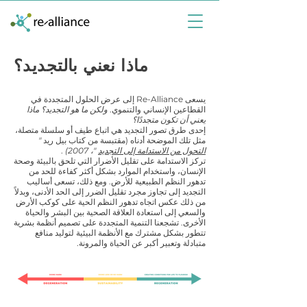
ماذا نعني بالتجديد؟
يسعى Re-Alliance إلى عرض الحلول المتجددة في
القطاعين الإنساني والتنموي.
ولكن ما هو التجديد؟ ماذا
يعني أن تكون متجددًا؟
إحدى طرق تصور التجديد هي اتباع طيف أو سلسلة متصلة،
مثل تلك الموضحة أدناه (مقتبسة من كتاب بيل ريد
"
التحول من الاستدامة إلى التجديد
"، 2007)
.
تركز الاستدامة على تقليل الأضرار التي تلحق بالبيئة وصحة
الإنسان، واستخدام الموارد بشكل أكثر كفاءة للحد من
تدهور النظم الطبيعية للأرض. ومع ذلك، تسعى أساليب
التجديد إلى تجاوز مجرد تقليل الضرر إلى الحد الأدنى، وبدلاً
من ذلك عكس اتجاه تدهور النظم الحية على كوكب الأرض
والسعي إلى استعادة العلاقة الصحية بين البشر والحياة
الأخرى. تشجعنا التنمية المتجددة على تصميم أنظمة بشرية
تتطور بشكل مشترك مع الأنظمة البيئية لتوليد منافع
متبادلة وتعبير أكبر عن الحياة والمرونة.