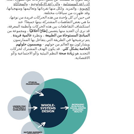
الزراعة المستدامة
،
والزراعة الإيكولوجية
،
والمحاكاة
الحيوية
، والمزيد. ولكل منها تفرداتها وتعاليمها ومنهجياتها،
وقد ظهرت من سياقات مختلفة.
في حين أن كل واحدة من هذه الحركات فريدة من نوعها،
ما هي بعض التفاهمات المشتركة بينها جميعا؟
عند
استكشاف التقاطعات بين هذه الحركات وأنظمة المعرفة،
قد نرى أن العديد منها يتضمن
إطارًا أخلاقيًا
، ومجموعة من
المبادئ المستوحاة من الطبيعة
، ونظرة
عالمية فريدة
.
يتم ترشيحها في الطريقة التي يتفاعل بها الممارسون
ويشاركون مع العالم من حولهم -
ويصممون حلولهم
الخاصة بشكل كلي
. قد يكون الهدف المشترك لحركات
التجديد هو
زيادة صحة
النظم البيئية و/أو الاجتماعية و/أو
الاقتصادية.