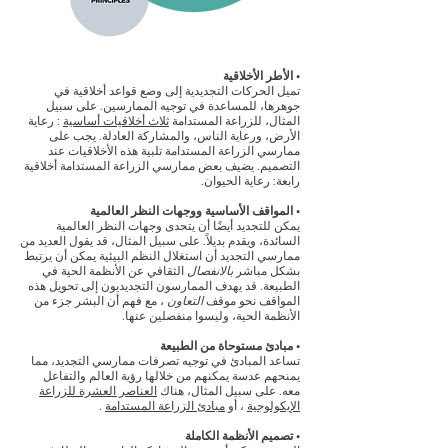
• الأطر الأخلاقية
تميل الحركات التجديدية إلى وضع قواعد أخلاقية في
جوهرها، للمساعدة في توجيه الممارسين. على سبيل
المثال، للزراعة المستدامة
ثلاث أخلاقيات أساسية
: رعاية
الأرض، ورعاية الناس، والمشاركة العادلة. يجب على
ممارسي الزراعة المستدامة تلبية هذه الأخلاقيات عند
التصميم. يضيف بعض ممارسي الزراعة المستدامة أخلاقية
رابعة: رعاية الحيوان.
• المواقف الأساسية ووجهات النظر العالمية
يمكن للتجديد أيضًا أن يتحدى وجهات النظر العالمية
السائدة، ويقدم بديلاً. على سبيل المثال، قد يقول العديد من
ممارسي التجديد أن استغلال النظم البيئية يمكن أن يرتبط
بشكل مباشر
بالانفصال
الثقافي عن الأنظمة الحية في
الطبيعة. قد يهدف الممارسون التجديديون إلى تحويل هذه
المواقف نحو موقف
التعاون
، مع فهم أن البشر جزء من
الأنظمة الحية، وليسوا منفصلين عنها.
• مبادئ مستوحاة من الطبيعة
تساعد المبادئ في توجيه تصرفات ممارسي التجديد، مما
يمنحهم عدسة يمكنهم من خلالها رؤية العالم والتفاعل
معه. على سبيل المثال، هناك
العناصر العشرة للزراعة
الإيكولوجية
، أو
مبادئ الزراعة المستدامة
.
• تصميم الأنظمة الكاملة