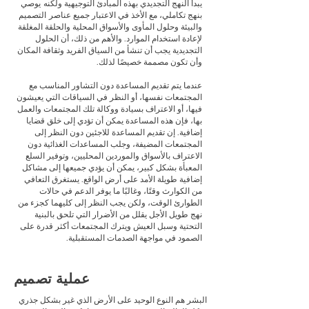
يبدأ النهج التجديدي بهذه المبادئ التوجيهية ولكنه
يوصي
بنهج تكاملي، مع الأخذ في الاعتبار جميع عناصر
التصميم
والبيئة وحلول المأوى والأسواق المحلية والحلقة المغلقة
لإعادة استخدام الموارد. والأهم من ذلك، أن الحلول
التجديدية يجب أن تنشأ من السياق الفريد وثقافة المكان
وأن تكون مصممة خصيصًا لذلك.
عندما يتم تقديم المساعدة دون التشاور المناسب مع
المجتمعات نفسها، أو النظر في السياقات التي يعيشون
فيها، أو الاعتراف بسيادة ووكالة تلك المجتمعات والعمل
بها، فإن هذه المساعدة يمكن أن تؤدي إلى خلق قضايا
إضافية. إن تقديم المساعدة للاجئين دون النظر إلى
المجتمعات المضيفة، وجلب المساعدات الغذائية دون
الاعتراف بالأسواق والموردين المحليين، وتوفير السلع
المعبأة بشكل كبير، يمكن أن يؤدي جميعها إلى مشاكل
إضافية طويلة الأمد على أرض الواقع. يستغرق التعافي
من الكوارث وقتًا، وغالبًا ما يوفر الدعم في حالات
الطوارئ الوقت، ولكن يجب النظر إلى كليهما كجزء من
نهج طويل الأجل يقلل من الأضرار التي تلحق بالبنية
التحتية وسبل العيش ويترك المجتمعات أكثر قدرة على
الصمود في مواجهة الصدمات المستقبلية.
عملية تصميم
البشر هم النوع الوحيد على الأرض الذي غير بشكل جذري