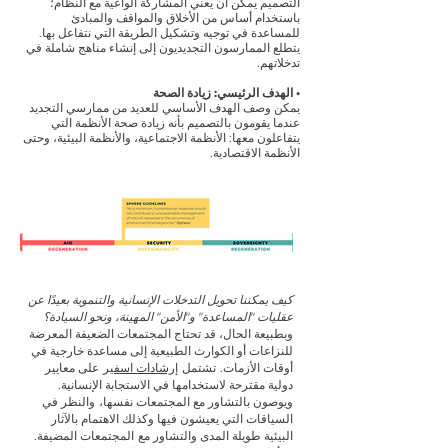
التصميم يمكن أن يعني المشاركة الواعية مع النظام؛
باستخدام أساس من الأخلاق والمواقف والمبادئ
للمساعدة في توجيه وتشكيل الطريقة التي نتفاعل بها.
يتطلع الممارسون التجديديون إلى إنشاء مناهج شاملة في
تدخلاتهم.
• الهدف الرئيسي: زيادة الصحة
يمكن وصف الهدف الأساسي للعديد من ممارسي التجديد
عندما يقومون بالتصميم بأنه زيادة صحة الأنظمة التي
يتفاعلون معها: الأنظمة الاجتماعية، والأنظمة البيئية، وحتى
الأنظمة الاقتصادية.
كيف يمكننا تحويل التدخلات الإنسانية والتنموية بعيدًا عن
عقليات "المساعدة" و"الأمن" المهينة، ونحو السيادة؟
وبطبيعة الحال، قد تحتاج المجتمعات الضعيفة المعرضة
للنزاعات أو الكوارث الطبيعية إلى مساعدة خارجية في
تشتمل
أوقات الأزمات.
إرشادات اسفير
على معايير
دولية مقترحة لاستخدامها في الاستجابة الإنسانية.
ويوصون بالتشاور مع المجتمعات نفسها،
والنظر في
السياقات التي يعيشون فيها وكذلك الاهتمام بالآثار
البيئية طويلة المدى والتشاور مع
المجتمعات المضيفة.