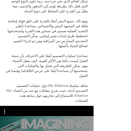
شكل العالم الذي نحن جزء منه. ربما نكون النوع الوحيد
الذي فعل ذلك بطريقة تؤدي إلى التدهور والتدمير، مما
يقلل من القدرة على الحفاظ على تنوع الحياة.
ومع ذلك، يتمتع البشر أيضًا بالقدرة على خلق فوائد إيجابية
هائلة في المشهد البيئي والاجتماعي. يساعدنا تأطير
التجديد كعملية
تصميم
في تسخير هذه القدرة واستخدامها
لتخطيط طرق إحداث تغيير إيجابي. يمكّن
التصميم
التجديدي الممارس من المراقبة ومن ثم إجراء التغيير
لصالح الحياة بأكملها.
تساعدنا
عمليات التصميم
أيضًا على الاعتراف بأن نتيجة
العمل ليست دائمًا هي الأكثر أهمية. كيف نفعل الأشياء
مهم. يمكن للطريقة التي نعمل بها والعمليات التي
نستخدمها أن تساعدنا أيضًا على غرس أخلاقياتنا وقيمنا في
العمل.
شاهد سلسلة Re-Alliance حول عمليات التصميم
التجديدي أدناه، حيث نجري مقابلات مع عدد من أعضاء Re-
Alliance للاستماع إلى تجاربهم حول متابعة هذه
العمليات.