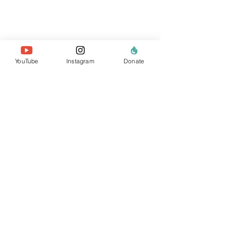
YouTube
Instagram
Donate
معلومات عنا
الفريق
أعضائنا
اتصل بنا
موقع البحث
السياسات والتقارير
خصوصية البيانات
يتبرع