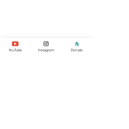
YouTube
Instagram
Donate
معلومات عنا
الفريق
أعضائنا
اتصل بنا
موقع البحث
السياسات والتقارير
خصوصية البيانات