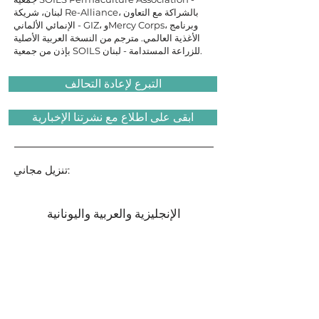
لبنان، شريكة Re-Alliance، بالشراكة مع التعاون
الإنمائي الألماني - GIZ، وMercy Corps، وبرنامج
الأغذية العالمي. مترجم من النسخة العربية الأصلية
بإذن من جمعية SOILS للزراعة المستدامة - لبنان.
التبرع لإعادة التحالف
ابقى على اطلاع مع نشرتنا الإخبارية
تنزيل مجاني:
الإنجليزية والعربية واليونانية