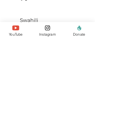
Swahili
YouTube
Instagram
Donate
معلومات عنا
الفريق
أعضائنا
اتصل بنا
موقع البحث
السياسات والتقارير
خصوصية البيانات
يتبرع